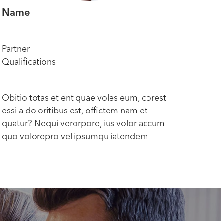
Name
Na
Partner
Part
Qualifications
Qual
Obitio totas et ent quae voles eum, corest
Obit
essi a doloritibus est, offictem nam et
essi 
quatur? Nequi verorpore, ius volor accum
quat
quo volorepro vel ipsumqu iatendem
quo 