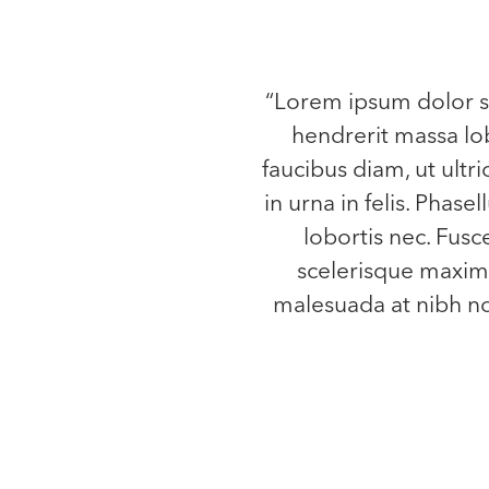
“Lorem ipsum dolor si
hendrerit massa lob
faucibus diam, ut ultri
in urna in felis. Phase
lobortis nec. Fusc
scelerisque maximu
malesuada at nibh non