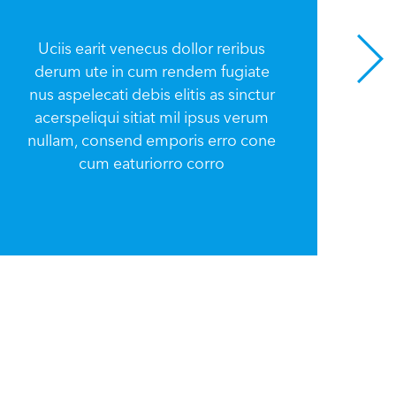
Uciis earit venecus dollor reribus
derum ute in cum rendem fugiate
U
nus aspelecati debis elitis as sinctur
d
acerspeliqui sitiat mil ipsus verum
nu
nullam, consend emporis erro cone
a
cum eaturiorro corro
nu