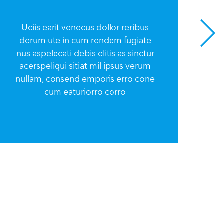
Uciis earit venecus dollor reribus
derum ute in cum rendem fugiate
U
nus aspelecati debis elitis as sinctur
d
acerspeliqui sitiat mil ipsus verum
nu
nullam, consend emporis erro cone
a
cum eaturiorro corro
nu