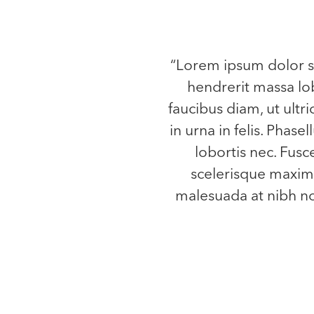
“Lorem ipsum dolor si
hendrerit massa lob
faucibus diam, ut ultri
in urna in felis. Phase
lobortis nec. Fusc
scelerisque maximu
malesuada at nibh non