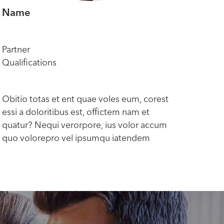
Name
Na
Partner
Part
Qualifications
Qual
Obitio totas et ent quae voles eum, corest
Obit
essi a doloritibus est, offictem nam et
essi 
quatur? Nequi verorpore, ius volor accum
quat
quo volorepro vel ipsumqu iatendem
quo 