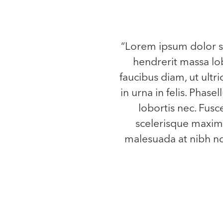
“Lorem ipsum dolor si
hendrerit massa lob
faucibus diam, ut ultri
in urna in felis. Phase
lobortis nec. Fusc
scelerisque maximu
malesuada at nibh non