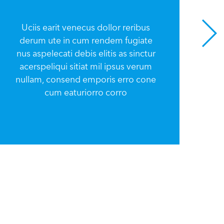
Uciis earit venecus dollor reribus
derum ute in cum rendem fugiate
U
nus aspelecati debis elitis as sinctur
d
acerspeliqui sitiat mil ipsus verum
nu
nullam, consend emporis erro cone
a
cum eaturiorro corro
nu