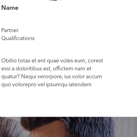
Name
Na
Partner
Part
Qualifications
Qual
Obitio totas et ent quae voles eum, corest
Obit
essi a doloritibus est, offictem nam et
essi 
quatur? Nequi verorpore, ius volor accum
quat
quo volorepro vel ipsumqu iatendem
quo 