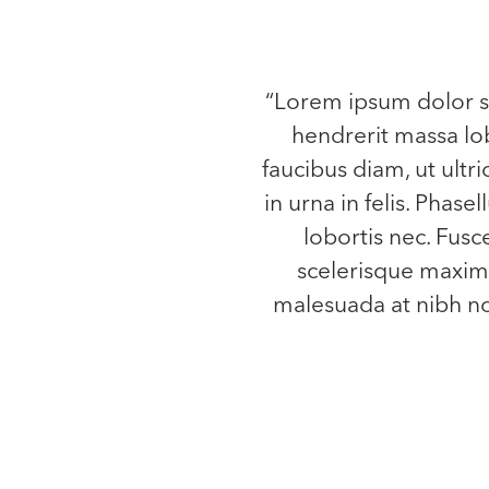
“Lorem ipsum dolor si
hendrerit massa lob
faucibus diam, ut ultri
in urna in felis. Phase
lobortis nec. Fusc
scelerisque maximu
malesuada at nibh non