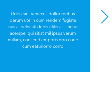
Uciis earit venecus dollor reribus
derum ute in cum rendem fugiate
U
nus aspelecati debis elitis as sinctur
d
acerspeliqui sitiat mil ipsus verum
nu
nullam, consend emporis erro cone
a
cum eaturiorro corro
nu