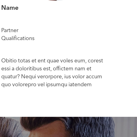
Name
Na
Partner
Part
Qualifications
Qual
Obitio totas et ent quae voles eum, corest
Obit
essi a doloritibus est, offictem nam et
essi 
quatur? Nequi verorpore, ius volor accum
quat
quo volorepro vel ipsumqu iatendem
quo 