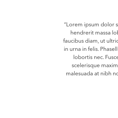
“Lorem ipsum dolor si
hendrerit massa lob
faucibus diam, ut ultri
in urna in felis. Phase
lobortis nec. Fusc
scelerisque maximu
malesuada at nibh non