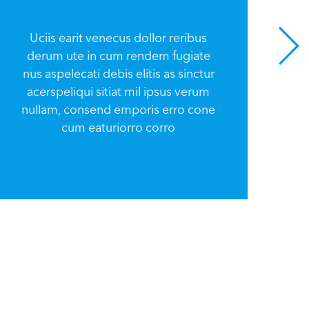
Uciis earit venecus dollor reribus
derum ute in cum rendem fugiate
U
nus aspelecati debis elitis as sinctur
d
acerspeliqui sitiat mil ipsus verum
nu
nullam, consend emporis erro cone
a
cum eaturiorro corro
nu