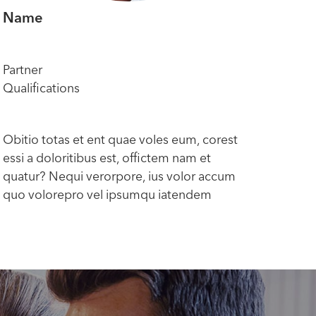
Name
Na
Partner
Part
Qualifications
Qual
Obitio totas et ent quae voles eum, corest
Obit
essi a doloritibus est, offictem nam et
essi 
quatur? Nequi verorpore, ius volor accum
quat
quo volorepro vel ipsumqu iatendem
quo 