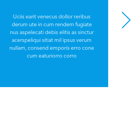
Uciis earit venecus dollor reribus
derum ute in cum rendem fugiate
U
nus aspelecati debis elitis as sinctur
d
acerspeliqui sitiat mil ipsus verum
nu
nullam, consend emporis erro cone
a
cum eaturiorro corro
nu