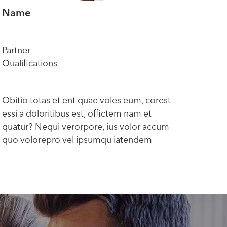
Name
Na
Partner
Part
Qualifications
Qual
Obitio totas et ent quae voles eum, corest
Obit
essi a doloritibus est, offictem nam et
essi 
quatur? Nequi verorpore, ius volor accum
quat
quo volorepro vel ipsumqu iatendem
quo 