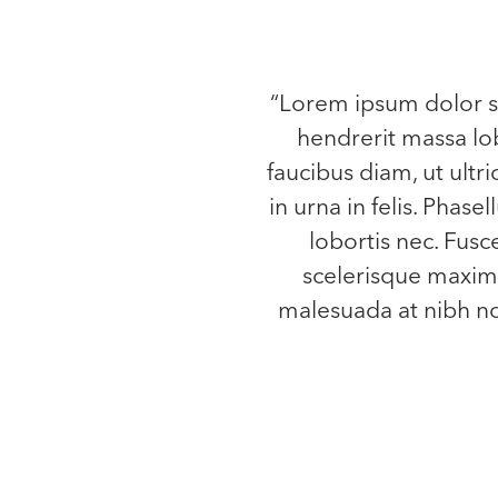
“Lorem ipsum dolor si
hendrerit massa lob
faucibus diam, ut ultri
in urna in felis. Phase
lobortis nec. Fusc
scelerisque maximu
malesuada at nibh non